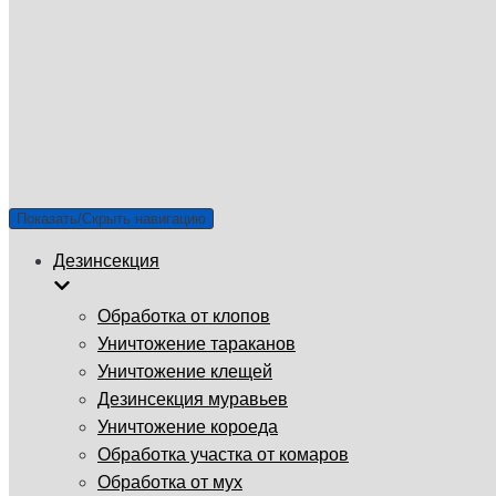
ГУП «Санэпидемстанция»
г. Люберцы
Email: info@gup-ses.ru
Люберцы
Ваш город
Показать/Скрыть навигацию
Дезинсекция
Обработка от клопов
Уничтожение тараканов
Уничтожение клещей
Дезинсекция муравьев
Уничтожение короеда
Обработка участка от комаров
Обработка от мух