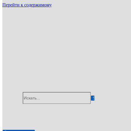
Перейти к содержимому
ГУП «Санэпидемстанция»
г. Люберцы
Email: info@gup-ses.ru
Люберцы
Ваш город
Искать...
✆
8 (800) 775-05-92
🖂
info@gup-ses.ru