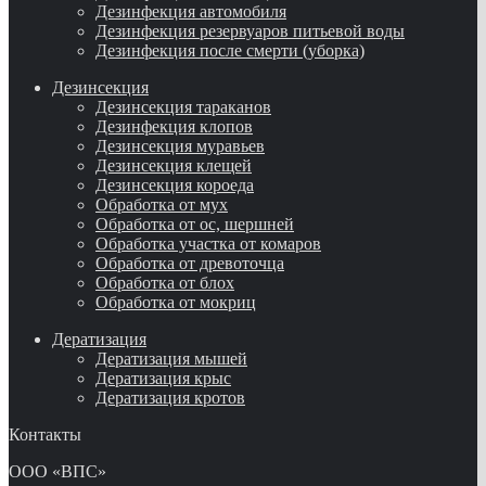
Дезинфекция автомобиля
Дезинфекция резервуаров питьевой воды
Дезинфекция после смерти (уборка)
Дезинсекция
Дезинсекция тараканов
Дезинфекция клопов
Дезинсекция муравьев
Дезинсекция клещей
Дезинсекция короеда
Обработка от мух
Обработка от ос, шершней
Обработка участка от комаров
Обработка от древоточца
Обработка от блох
Обработка от мокриц
Дератизация
Дератизация мышей
Дератизация крыс
Дератизация кротов
Контакты
ООО «ВПС»