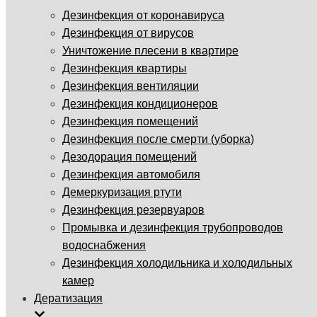
Дезинфекция от коронавируса
Дезинфекция от вирусов
Уничтожение плесени в квартире
Дезинфекция квартиры
Дезинфекция вентиляции
Дезинфекция кондиционеров
Дезинфекция помещений
Дезинфекция после смерти (уборка)
Дезодорация помещений
Дезинфекция автомобиля
Демеркуризация ртути
Дезинфекция резервуаров
Промывка и дезинфекция трубопроводов
водоснабжения
Дезинфекция холодильника и холодильных
камер
Дератизация