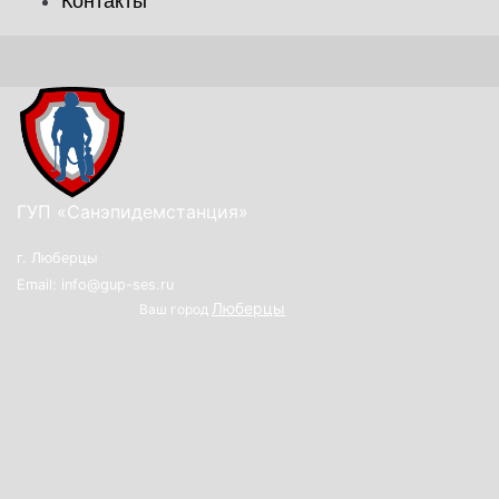
Контакты
ГУП «Санэпидемстанция»
г. Люберцы
Email: info@gup-ses.ru
Люберцы
Ваш город