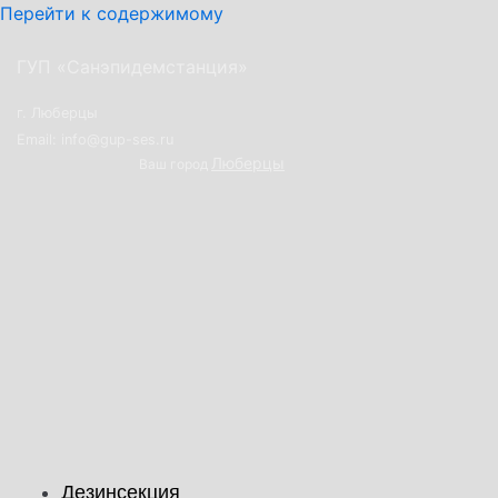
Перейти к содержимому
ГУП «Санэпидемстанция»
г. Люберцы
Email: info@gup-ses.ru
Люберцы
Ваш город
Дезинсекция