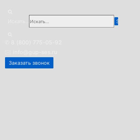
Искать...
✆
8 (800) 775-05-92
🖂
info@gup-ses.ru
Заказать звонок