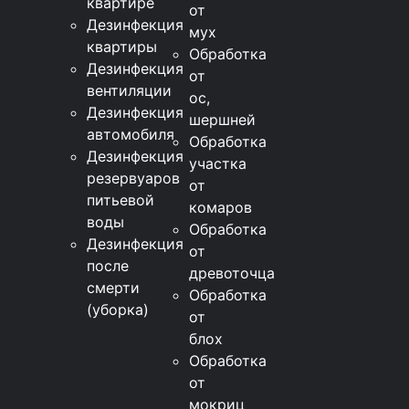
квартире
от
Дезинфекция
мух
квартиры
Обработка
Дезинфекция
от
вентиляции
ос,
Дезинфекция
шершней
автомобиля
Обработка
Дезинфекция
участка
резервуаров
от
питьевой
комаров
воды
Обработка
Дезинфекция
от
после
древоточца
смерти
Обработка
(уборка)
от
блох
Обработка
от
мокриц