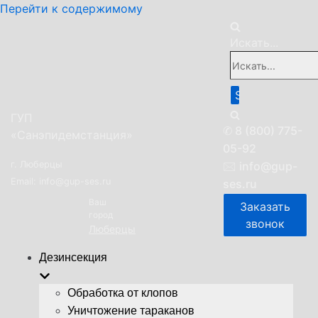
Перейти к содержимому
Искать...
ГУП
✆
8 (800) 775-
«Санэпидемстанция»
05-92
г. Люберцы
🖂
info@gup-
Email: info@gup-ses.ru
ses.ru
Ваш
Заказать
город
звонок
Люберцы
Дезинсекция
Обработка от клопов
Уничтожение тараканов