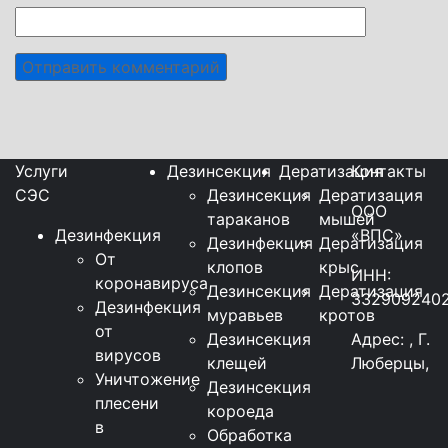
Услуги
Дезинсекция
Дератизация
Контакты
СЭС
Дезинсекция
Дератизация
ООО
тараканов
мышей
Дезинфекция
«ВПС»
Дезинфекция
Дератизация
От
клопов
крыс
ИНН:
коронавируса
Дезинсекция
Дератизация
332909240
Дезинфекция
муравьев
кротов
от
Дезинсекция
Адрес: , Г.
вирусов
клещей
Люберцы,
Уничтожение
Дезинсекция
плесени
короеда
в
Обработка